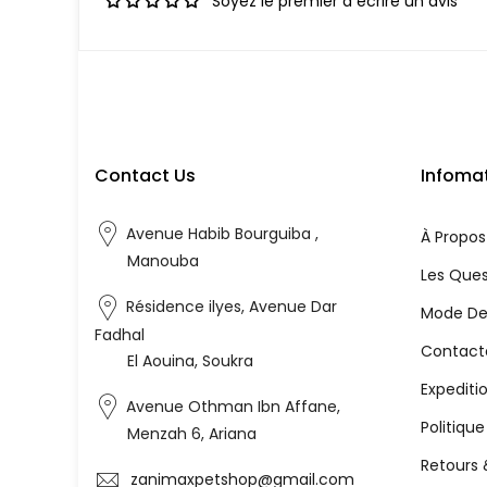
Soyez le premier à écrire un avis
Contact Us
Infoma
Avenue Habib Bourguiba ,
À Propos
Manouba
Les Ques
Résidence ilyes, Avenue Dar
Mode De
Fadhal
Contact
El Aouina, Soukra
Expediti
Avenue Othman Ibn Affane,
Politiqu
Menzah 6, Ariana
Retours
zanimaxpetshop@gmail.com