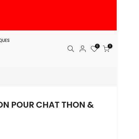
QUES
0
0
ON POUR CHAT THON &