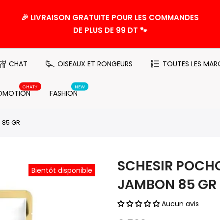
🎉 LIVRAISON GRATUITE POUR LES COMMANDES
DE PLUS DE 99 DT 🐾
CHAT
OISEAUX ET RONGEURS
TOUTES LES MAR
CHAT⚡️
NEW
OMOTION
FASHION
 85 GR
SCHESIR POCH
Bientôt disponible
JAMBON 85 GR
Aucun avis