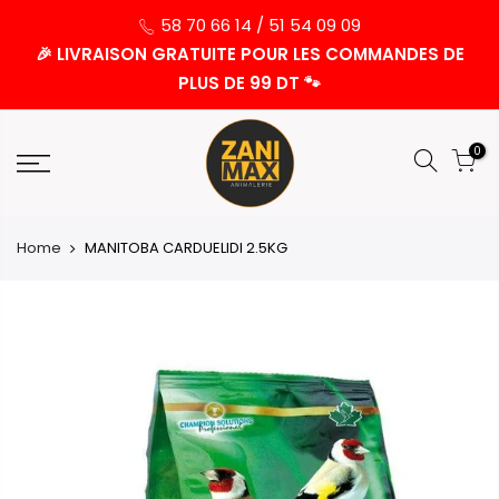
58 70 66 14 / 51 54 09 09
🎉 LIVRAISON GRATUITE POUR LES COMMANDES DE
PLUS DE 99 DT 🐾
0
Home
MANITOBA CARDUELIDI 2.5KG