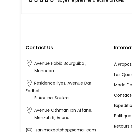
Soyez le premier à écrire un avis
Contact Us
Infoma
Avenue Habib Bourguiba ,
À Propos
Manouba
Les Ques
Résidence ilyes, Avenue Dar
Mode De
Fadhal
Contact
El Aouina, Soukra
Expediti
Avenue Othman Ibn Affane,
Politiqu
Menzah 6, Ariana
Retours
zanimaxpetshop@gmail.com