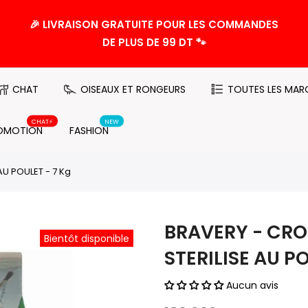
🎉 LIVRAISON GRATUITE POUR LES COMMANDES
DE PLUS DE 99 DT 🐾
CHAT
OISEAUX ET RONGEURS
TOUTES LES MAR
CHAT⚡️
NEW
OMOTION
FASHION
U POULET - 7 Kg
BRAVERY - CR
Bientôt disponible
STERILISE AU PO
Aucun avis