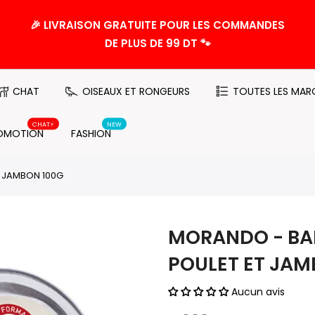
🎉 LIVRAISON GRATUITE POUR LES COMMANDES
DE PLUS DE 99 DT 🐾
CHAT
OISEAUX ET RONGEURS
TOUTES LES MAR
CHAT⚡️
NEW
OMOTION
FASHION
T JAMBON 100G
MORANDO - BAR
POULET ET JAM
Aucun avis