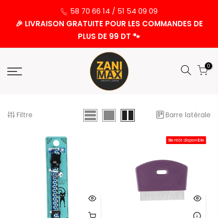
58 70 66 14 / 51 54 09 09
🎉 LIVRAISON GRATUITE POUR LES COMMANDES DE
PLUS DE 99 DT 🐾
0
Filtre
Barre latérale
Bientôt disponible