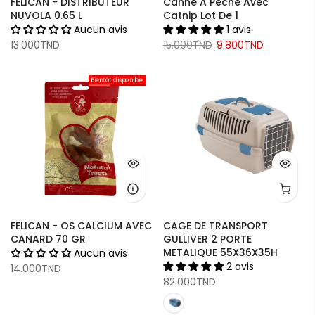
FELICAN - DISTRIBUTEUR
Canne A Pêche Avec
NUVOLA 0.65 L
Catnip Lot De 1
Aucun avis
1 avis
13.000TND
15.000TND
9.800TND
Bientôt disponible
FELICAN - OS CALCIUM AVEC
CAGE DE TRANSPORT
CANARD 70 GR
GULLIVER 2 PORTE
METALIQUE 55X36X35H
Aucun avis
2 avis
14.000TND
82.000TND